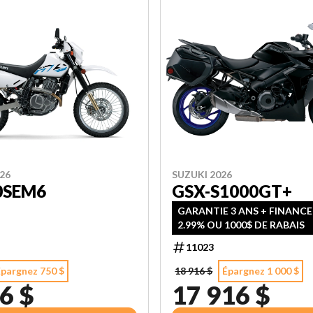
26
SUZUKI 2026
0SEM6
GSX-S1000GT+
GARANTIE 3 ANS + FINANC
2.99% OU 1000$ DE RABAIS
11023
Épargnez 750 $
18 916 $
Épargnez 1 000 $
6 $
17 916 $