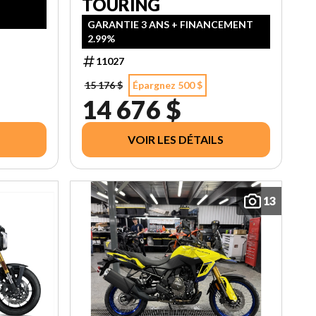
TOURING
GARANTIE 3 ANS + FINANCEMENT
2.99%
11027
15 176 $
Épargnez 500 $
14 676 $
VOIR LES DÉTAILS
13