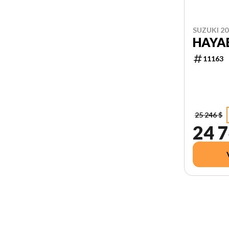
SUZUKI 20
HAYA
11163
25 246 $
24 7