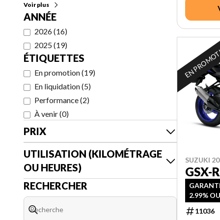
Voir plus
ANNÉE
2026
(
16
)
2025
(
19
)
EN PROMO
ÉTIQUETTES
En promotion
(
19
)
En liquidation
(
5
)
Performance
(
2
)
À venir
(
0
)
PRIX
UTILISATION (KILOMÉTRAGE
SUZUKI 20
OU HEURES)
GSX-R
RECHERCHER
GARANTI
2.99% OU
11036