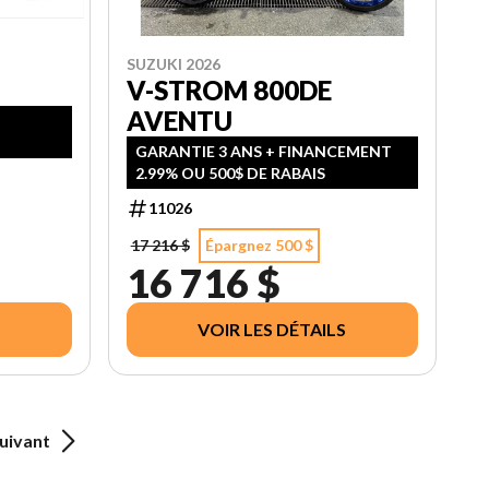
SUZUKI 2026
V-STROM 800DE
AVENTU
GARANTIE 3 ANS + FINANCEMENT
2.99% OU 500$ DE RABAIS
11026
17 216 $
Épargnez 500 $
16 716 $
VOIR LES DÉTAILS
uivant