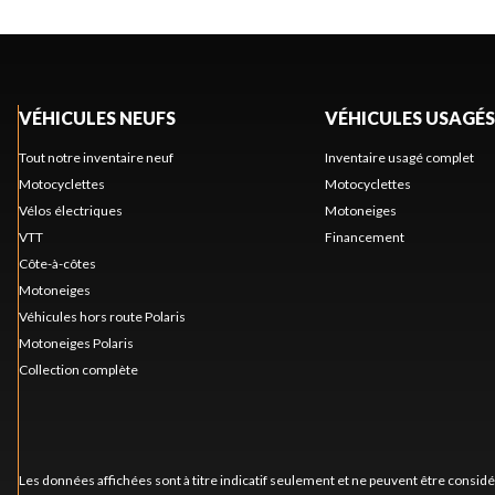
VÉHICULES NEUFS
VÉHICULES USAGÉS
Tout notre inventaire neuf
Inventaire usagé complet
Motocyclettes
Motocyclettes
Vélos électriques
Motoneiges
VTT
Financement
Côte-à-côtes
Motoneiges
Véhicules hors route Polaris
Motoneiges Polaris
Collection complète
Les données affichées sont à titre indicatif seulement et ne peuvent être consid