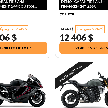
RANTIE 3 ANS +
DEMO : GARANTIE 3 ANS +
MENT 2.99% OU 500$
FINANCEMENT 2.99%
11028
Épargnez 2 242 $
14 648 $
Épargnez 2 242 $
06 $
12 406 $
VOIR LES DÉTAILS
VOIR LES DÉTAILS
EN PROMOTION