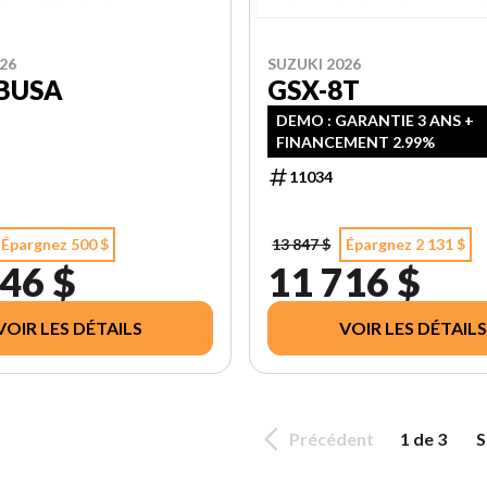
26
SUZUKI 2026
BUSA
GSX-8T
DEMO : GARANTIE 3 ANS +
FINANCEMENT 2.99%
11034
Épargnez 500 $
13 847 $
Épargnez 2 131 $
46 $
11 716 $
VOIR LES DÉTAILS
VOIR LES DÉTAILS
Précédent
1 de 3
S