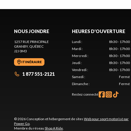
NOUS JOINDRE
HEURES D'OUVERTURE
1257 RUE PRINCIPALE
Lundi
:
8h30 - 17h00
GRANBY
, QUÉBEC
Mardi
:
8h30 - 17h00
J2J 0M3
Mercredi
:
8h30 - 17h00
ITINÉRAIRE
Jeudi
:
8h30 - 17h00
Vendredi
:
8h30 - 17h00
1 877 551-2121
Samedi
:
Fermé
Dimanche
:
Fermé
Restez connecté
© 2026 Conception et hébergement de sites
Web pour sport motorisé par
Power Go
.
Membre du réseau
Shop A Ride
.