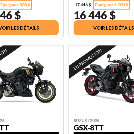
Épargnez 500 $
17 446 $
Épargnez 1 000 $
46 $
16 446 $
VOIR LES DÉTAILS
VOIR LES DÉTAILS
TION
EN PROMOTION
26
SUZUKI 2026
8TT
GSX-8TT