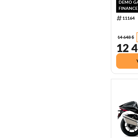
DEMO GA
FINANCE
RABAIS
11164
14 648 $
12 4