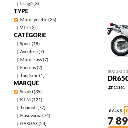
Usagé
(
3
)
TYPE
Motocyclette
(
35
)
VTT
(
3
)
CATÉGORIE
Sport
(
18
)
Aventure
(
7
)
Motocross
(
7
)
Enduros
(
2
)
SUZUKI 20
Tourisme
(
1
)
DR65
MARQUE
11161
Suzuki
(
35
)
KTM
(
121
)
Triumph
(
77
)
8 646 $
Husqvarna
(
74
)
7 89
GASGAS
(
24
)