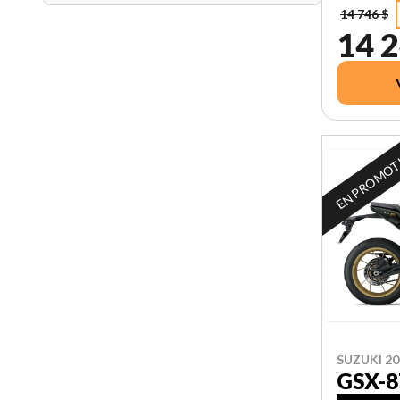
14 746 $
14 2
EN PROMO
SUZUKI 20
GSX-