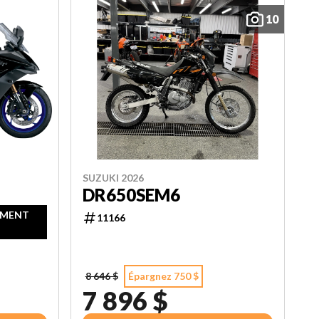
10
SUZUKI 2026
DR650SEM6
EMENT
11166
8 646 $
Épargnez 750 $
7 896 $