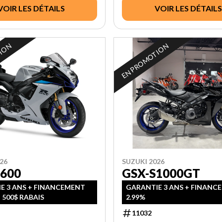
VOIR LES DÉTAILS
VOIR LES DÉTAILS
TION
EN PROMOTION
26
SUZUKI 2026
600
GSX-S1000GT
E 3 ANS + FINANCEMENT
GARANTIE 3 ANS + FINANC
 500$ RABAIS
2.99%
11032