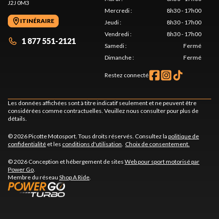
J2J 0M3
Mercredi
:
8h30 - 17h00
ITINÉRAIRE
Jeudi
:
8h30 - 17h00
Vendredi
:
8h30 - 17h00
1 877 551-2121
Samedi
:
Fermé
Dimanche
:
Fermé
Restez connecté
Les données affichées sont à titre indicatif seulement et ne peuvent être
considérées comme contractuelles. Veuillez nous consulter pour plus de
détails.
© 2026 Picotte Motosport. Tous droits réservés. Consultez la
politique de
confidentialité
et les
conditions d'utilisation
.
Choix de consentement.
© 2026 Conception et hébergement de sites
Web pour sport motorisé par
Power Go
.
Membre du réseau
Shop A Ride
.