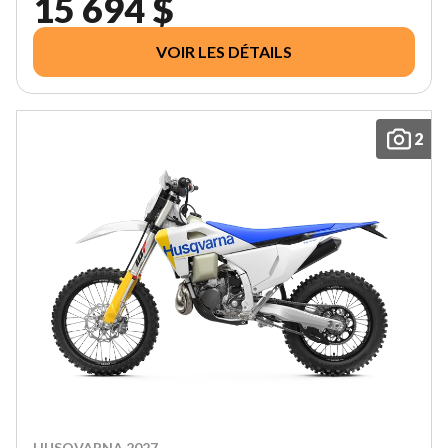
15 694 $
VOIR LES DÉTAILS
2
HUSQVARNA 2027