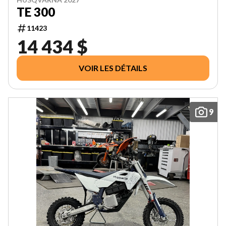
TE 300
11423
14 434 $
VOIR LES DÉTAILS
9