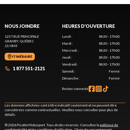
NOUS JOINDRE
HEURES D'OUVERTURE
1257 RUE PRINCIPALE
Lundi
:
8h30 - 17h00
GRANBY
, QUÉBEC
Mardi
:
8h30 - 17h00
J2J 0M3
Mercredi
:
8h30 - 17h00
ITINÉRAIRE
Jeudi
:
8h30 - 17h00
Vendredi
:
8h30 - 17h00
1 877 551-2121
Samedi
:
Fermé
Dimanche
:
Fermé
Restez connecté
Les données affichées sont à titre indicatif seulement et ne peuvent être
considérées comme contractuelles. Veuillez nous consulter pour plus de
détails.
© 2026 Picotte Motosport. Tous droits réservés. Consultez la
politique de
confidentialité
et les
conditions d'utilisation
.
Choix de consentement.