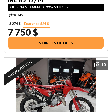
MC 85 17/14
OU FINANCEMENT 0.99% 60 MOIS
10742
8 274 $
Épargnez 524 $
7 750 $
VOIR LES DÉTAILS
EN PROMOTION
10