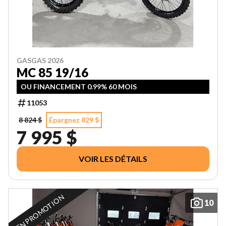
GASGAS 2026
MC 85 19/16
OU FINANCEMENT 0.99% 60 MOIS
11053
8 824 $
Épargnez 829 $
7 995 $
VOIR LES DÉTAILS
EN PROMOTION
10