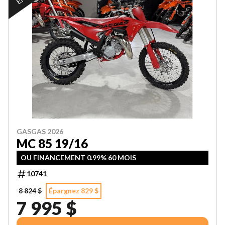
GASGAS 2026
MC 85 19/16
OU FINANCEMENT 0.99% 60 MOIS
10741
8 824 $
Épargnez 829 $
7 995 $