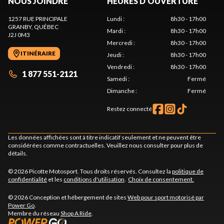
NOUS JOINDRE
HEURES D'OUVERTURE
1257 RUE PRINCIPALE
Lundi
:
8h30 - 17h00
GRANBY
, QUÉBEC
Mardi
:
8h30 - 17h00
J2J 0M3
Mercredi
:
8h30 - 17h00
ITINÉRAIRE
Jeudi
:
8h30 - 17h00
Vendredi
:
8h30 - 17h00
1 877 551-2121
Samedi
:
Fermé
Dimanche
:
Fermé
Restez connecté
Les données affichées sont à titre indicatif seulement et ne peuvent être
considérées comme contractuelles. Veuillez nous consulter pour plus de
détails.
© 2026 Picotte Motosport. Tous droits réservés. Consultez la
politique de
confidentialité
et les
conditions d'utilisation
.
Choix de consentement.
© 2026 Conception et hébergement de sites
Web pour sport motorisé par
Power Go
.
Membre du réseau
Shop A Ride
.