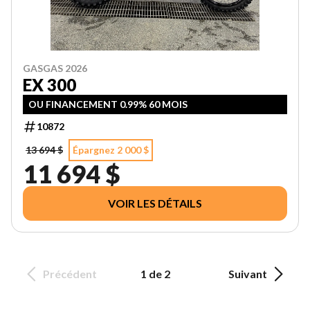
GASGAS 2026
EX 300
OU FINANCEMENT 0.99% 60 MOIS
10872
13 694 $
Épargnez 2 000 $
11 694 $
VOIR LES DÉTAILS
Précédent
1 de 2
Suivant