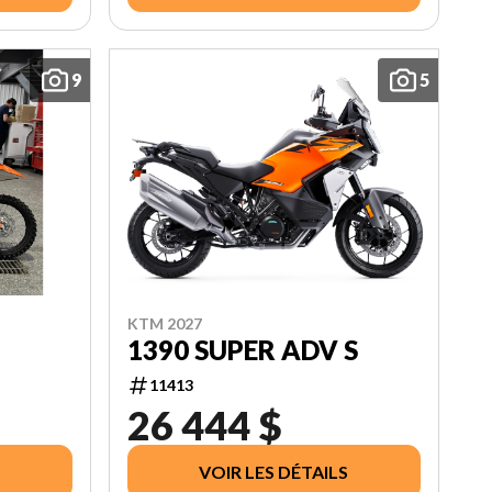
9
5
KTM 2027
1390 SUPER ADV S
11413
26 444 $
VOIR LES DÉTAILS