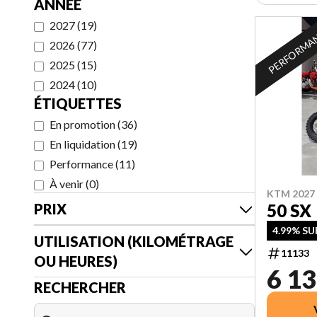
ANNÉE
2027
(
19
)
PERFORMA
2026
(
77
)
2025
(
15
)
2024
(
10
)
ÉTIQUETTES
En promotion
(
36
)
En liquidation
(
19
)
Performance
(
11
)
À venir
(
0
)
KTM 2027
PRIX
50 SX
4.99% SU
UTILISATION (KILOMÉTRAGE
11133
OU HEURES)
6 13
RECHERCHER