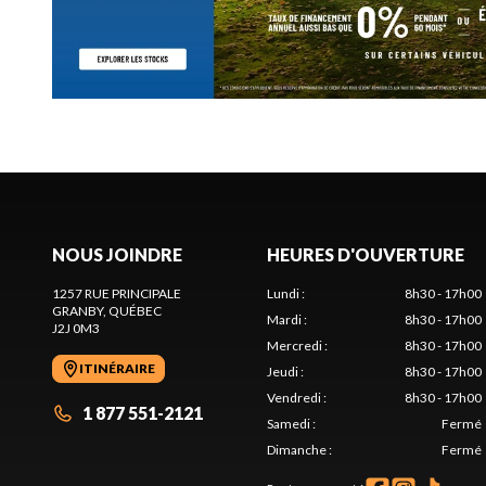
NOUS JOINDRE
HEURES D'OUVERTURE
1257 RUE PRINCIPALE
Lundi
:
8h30 - 17h00
GRANBY
, QUÉBEC
Mardi
:
8h30 - 17h00
J2J 0M3
Mercredi
:
8h30 - 17h00
ITINÉRAIRE
Jeudi
:
8h30 - 17h00
Vendredi
:
8h30 - 17h00
1 877 551-2121
Samedi
:
Fermé
Dimanche
:
Fermé