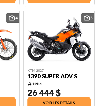
4
5
KTM 2027
1390 SUPER ADV S
11414
26 444 $
VOIR LES DÉTAILS