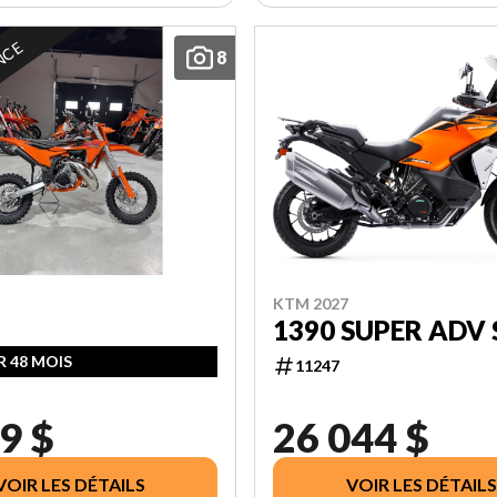
NCE
8
KTM 2027
1390 SUPER ADV 
R 48 MOIS
11247
9 $
26 044 $
VOIR LES DÉTAILS
VOIR LES DÉTAILS