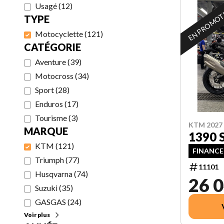
Usagé
(
12
)
EN PROMO
TYPE
Motocyclette
(
121
)
CATÉGORIE
Aventure
(
39
)
Motocross
(
34
)
Sport
(
28
)
Enduros
(
17
)
Tourisme
(
3
)
KTM 2027
MARQUE
1390 
KTM
(
121
)
FINANCE
Triumph
(
77
)
11101
Husqvarna
(
74
)
26 0
Suzuki
(
35
)
GASGAS
(
24
)
Voir plus