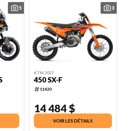
5
3
KTM 2027
S
450 SX-F
11420
14 484 $
VOIR LES DÉTAILS