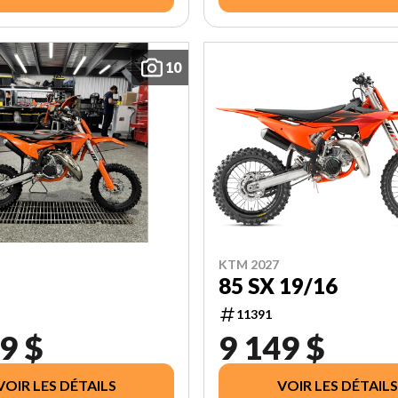
10
KTM 2027
85 SX 19/16
11391
9 $
9 149 $
VOIR LES DÉTAILS
VOIR LES DÉTAILS