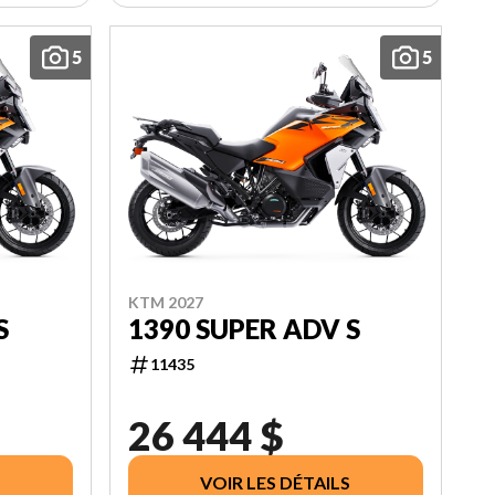
5
5
KTM 2027
S
1390 SUPER ADV S
11435
26 444 $
VOIR LES DÉTAILS