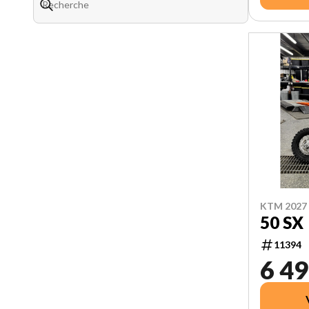
KTM 2027
50 SX
11394
6 49