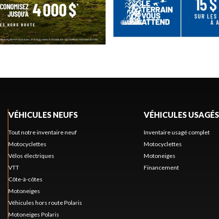
VÉHICULES NEUFS
VÉHICULES USAGÉS
Tout notre inventaire neuf
Inventaire usagé complet
Motocyclettes
Motocyclettes
Vélos électriques
Motoneiges
VTT
Financement
Côte-à-côtes
Motoneiges
Véhicules hors route Polaris
Motoneiges Polaris