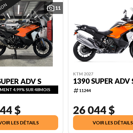
TION
11
KTM 2027
1390 SUPER ADV 
SUPER ADV S
MENT 4.99% SUR 48MOIS
11244
44 $
26 044 $
VOIR LES DÉTAILS
VOIR LES DÉTAILS