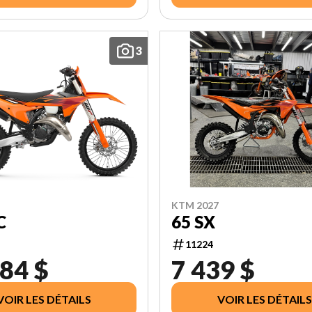
3
KTM 2027
C
65 SX
11224
84 $
7 439 $
VOIR LES DÉTAILS
VOIR LES DÉTAILS