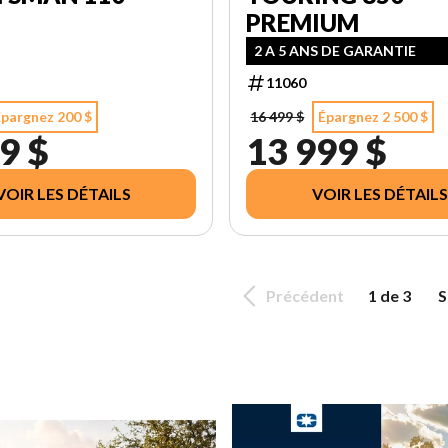
PREMIUM
2 A 5 ANS DE GARANTIE
11060
Épargnez 200 $
16 499 $
Épargnez 2 500 $
9 $
13 999 $
VOIR LES DÉTAILS
VOIR LES DÉTAILS
Précédent
1 de 3
S