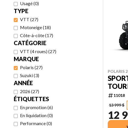
Usagé
(
0
)
TYPE
VTT
(
27
)
Motoneige
(
18
)
Côte-à-côte
(
17
)
CATÉGORIE
VTT (4 roues)
(
27
)
MARQUE
Polaris
(
27
)
POLARIS 2
Suzuki
(
3
)
SPOR
ANNÉE
TOUR
2026
(
27
)
11018
ÉTIQUETTES
13 999 $
En promotion
(
6
)
12 9
En liquidation
(
0
)
Performance
(
0
)