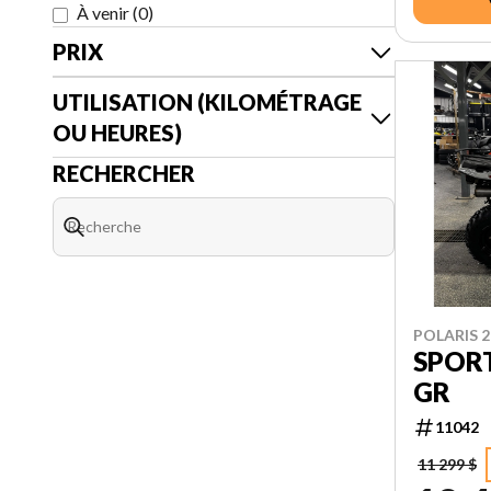
À venir
(
0
)
PRIX
UTILISATION (KILOMÉTRAGE
OU HEURES)
RECHERCHER
POLARIS 2
SPOR
GR
11042
11 299 $