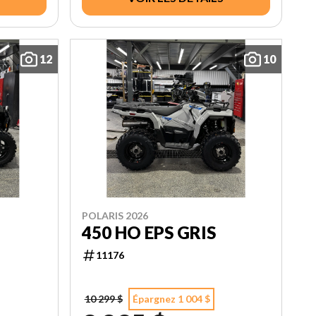
12
10
POLARIS 2026
450 HO EPS GRIS
11176
10 299 $
Épargnez 1 004 $