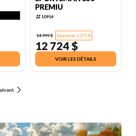
PREMIU
10954
14 999 $
Épargnez 2 275 $
12 724 $
VOIR LES DÉTAILS
uivant