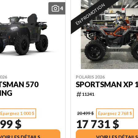
EN PROMOTION
4
026
POLARIS 2026
TSMAN 570
SPORTSMAN XP 1
ING
11241
Épargnez 1 000 $
20 499 $
Épargnez 2 768 $
99 $
17 731 $
VOIR LES DÉTAILS
VOIR LES DÉTAILS