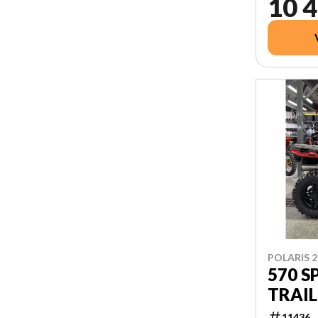
10 4
POLARIS 2
570 
TRAIL
11436