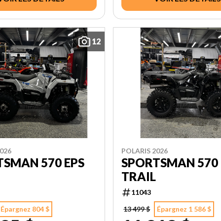
12
026
POLARIS 2026
TSMAN 570 EPS
SPORTSMAN 570
TRAIL
11043
Épargnez 804 $
13 499 $
Épargnez 1 586 $