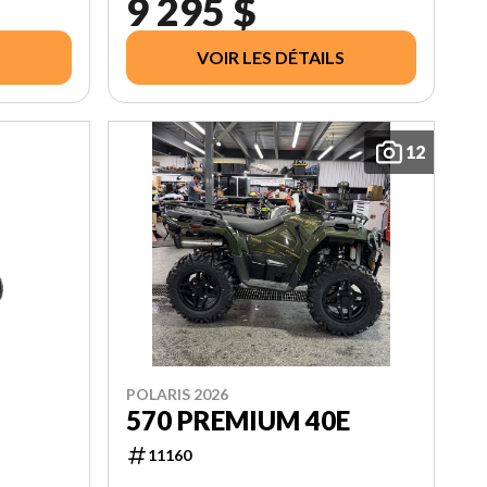
9 295 $
VOIR LES DÉTAILS
12
POLARIS 2026
570 PREMIUM 40E
11160