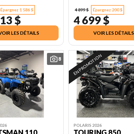
Épargnez 1 586 $
4 899 $
Épargnez 200 $
13 $
4 699 $
VOIR LES DÉTAILS
VOIR LES DÉTAILS
EN PROMOTION
8
026
POLARIS 2026
TSMAN 110
TOURING 850