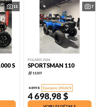
11
7
POLARIS 2026
000 S
SPORTSMAN 110
11207
4 899 $
Épargnez 200,02 $
4 698,98 $
VOIR LES DÉTAILS