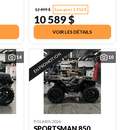
12 499 $
Épargnez 1 910 $
10 589 $
VOIR LES DÉTAILS
EN PROMOTION
14
10
POLARIS 2026
SPORTSMAN 850