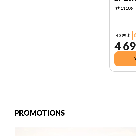
11106
4 899 $
4 69
PROMOTIONS