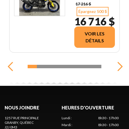
17 216 $
Épargnez 500 $
16 716 $
VOIR LES
DÉTAILS
NOUS JOINDRE
HEURES D'OUVERTURE
1257 RUE PRINCIPALE
Lundi
:
8h30 - 17h00
GRANBY
, QUÉBEC
Mardi
:
8h30 - 17h00
J2J 0M3