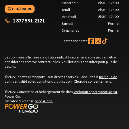
Mercredi
:
8h30 - 17h00
ITINÉRAIRE
Jeudi
:
8h30 - 17h00
Vendredi
:
8h30 - 17h00
1 877 551-2121
Samedi
:
Fermé
Dimanche
:
Fermé
Restez connecté
Les données affichées sont à titre indicatif seulement et ne peuvent être
considérées comme contractuelles. Veuillez nous consulter pour plus de
détails.
© 2026 Picotte Motosport. Tous droits réservés. Consultez la
politique de
confidentialité
et les
conditions d'utilisation
.
Choix de consentement.
© 2026 Conception et hébergement de sites
Web pour sport motorisé par
Power Go
.
Membre du réseau
Shop A Ride
.