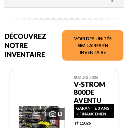
DÉCOUVREZ
VOIR DES UNITÉS
NOTRE
SIMILAIRES EN
INVENTAIRE
INVENTAIRE
SUZUKI 2026
V-STROM
800DE
AVENTU
GARANTIE 3 ANS
13
+ FINANCEMENT
2.99% OU 500$ DE
11026
RABAIS