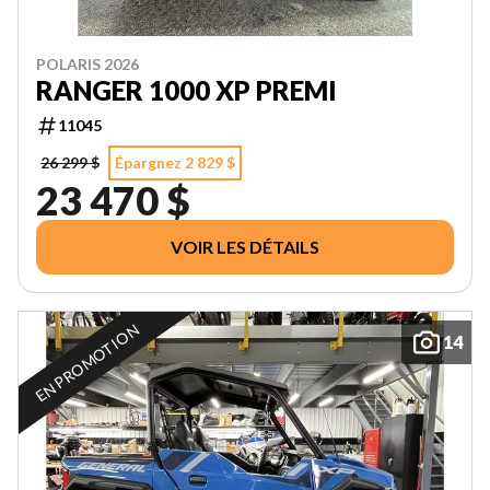
POLARIS 2026
RANGER 1000 XP PREMI
11045
26 299 $
Épargnez 2 829 $
23 470 $
VOIR LES DÉTAILS
EN PROMOTION
14