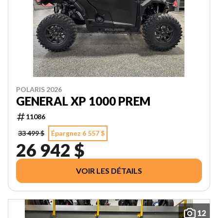
POLARIS 2026
GENERAL XP 1000 PREM
11086
33 499 $
Épargnez 6 557 $
26 942 $
VOIR LES DÉTAILS
12