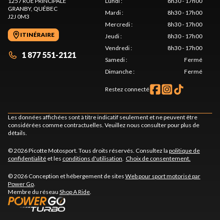
1257 RUE PRINCIPALE
Lundi
:
8h30 - 17h00
GRANBY
, QUÉBEC
Mardi
:
8h30 - 17h00
J2J 0M3
Mercredi
:
8h30 - 17h00
ITINÉRAIRE
Jeudi
:
8h30 - 17h00
Vendredi
:
8h30 - 17h00
1 877 551-2121
Samedi
:
Fermé
Dimanche
:
Fermé
Restez connecté
Les données affichées sont à titre indicatif seulement et ne peuvent être
considérées comme contractuelles. Veuillez nous consulter pour plus de
détails.
© 2026 Picotte Motosport. Tous droits réservés. Consultez la
politique de
confidentialité
et les
conditions d'utilisation
.
Choix de consentement.
© 2026 Conception et hébergement de sites
Web pour sport motorisé par
Power Go
.
Membre du réseau
Shop A Ride
.