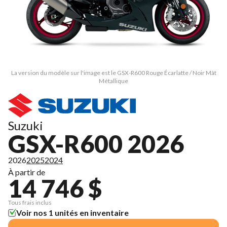
La version du modèle sur l'image est le GSX-R600 Rouge Écarlatte / Noir Mât
Métallique
Suzuki
GSX-R600 2026
2026
2025
2024
À partir de
14 746 $
Tous frais inclus
Voir nos 1 unités en inventaire