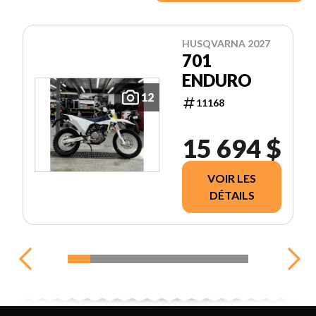
HUSQVARNA 2027
701
ENDURO
12
11168
15 694 $
VOIR LES
DÉTAILS