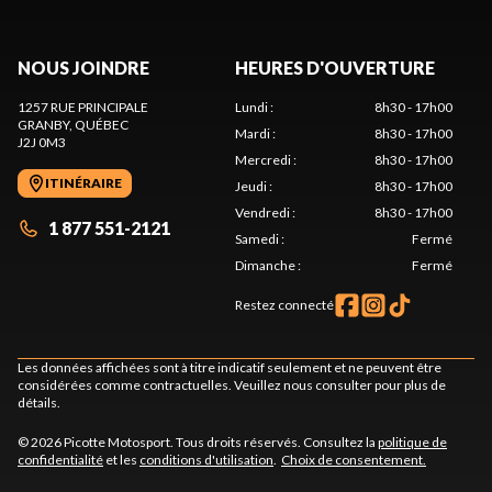
NOUS JOINDRE
HEURES D'OUVERTURE
1257 RUE PRINCIPALE
Lundi
:
8h30 - 17h00
GRANBY
, QUÉBEC
Mardi
:
8h30 - 17h00
J2J 0M3
Mercredi
:
8h30 - 17h00
ITINÉRAIRE
Jeudi
:
8h30 - 17h00
Vendredi
:
8h30 - 17h00
1 877 551-2121
Samedi
:
Fermé
Dimanche
:
Fermé
Restez connecté
Les données affichées sont à titre indicatif seulement et ne peuvent être
considérées comme contractuelles. Veuillez nous consulter pour plus de
détails.
© 2026 Picotte Motosport. Tous droits réservés. Consultez la
politique de
confidentialité
et les
conditions d'utilisation
.
Choix de consentement.