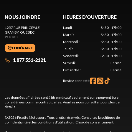
NOUS JOINDRE
HEURES D'OUVERTURE
1257 RUE PRINCIPALE
Lundi
:
8h30 - 17h00
GRANBY
, QUÉBEC
Mardi
:
8h30 - 17h00
J2J 0M3
Mercredi
:
8h30 - 17h00
ITINÉRAIRE
Jeudi
:
8h30 - 17h00
Vendredi
:
8h30 - 17h00
1 877 551-2121
Samedi
:
Fermé
Dimanche
:
Fermé
Restez connecté
Les données affichées sont à titre indicatif seulement et ne peuvent être
considérées comme contractuelles. Veuillez nous consulter pour plus de
détails.
© 2026 Picotte Motosport. Tous droits réservés. Consultez la
politique de
confidentialité
et les
conditions d'utilisation
.
Choix de consentement.