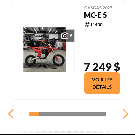
GASGAS 2027
MC-E 5
11400
9
7 249 $
VOIR LES
DÉTAILS