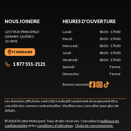
NOUS JOINDRE
HEURES D'OUVERTURE
1257 RUE PRINCIPALE
Lundi
:
8h30 - 17h00
GRANBY
, QUÉBEC
Mardi
:
8h30 - 17h00
J2J 0M3
Mercredi
:
8h30 - 17h00
ITINÉRAIRE
Jeudi
:
8h30 - 17h00
Vendredi
:
8h30 - 17h00
1 877 551-2121
Samedi
:
Fermé
Dimanche
:
Fermé
Restez connecté
Les données affichées sont à titre indicatif seulement et ne peuvent être
considérées comme contractuelles. Veuillez nous consulter pour plus de
détails.
© 2026 Picotte Motosport. Tous droits réservés. Consultez la
politique de
confidentialité
et les
conditions d'utilisation
.
Choix de consentement.