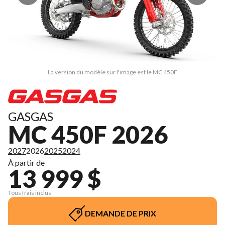
La version du modèle sur l'image est le MC 450F
GASGAS
MC 450F 2026
2027
2026
2025
2024
À partir de
13 999 $
Tous frais inclus
DEMANDE DE PRIX