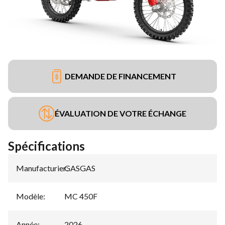
DEMANDE DE FINANCEMENT
ÉVALUATION DE VOTRE ÉCHANGE
Spécifications
Manufacturier
GASGAS
:
Modèle
:
MC 450F
Année
:
2026