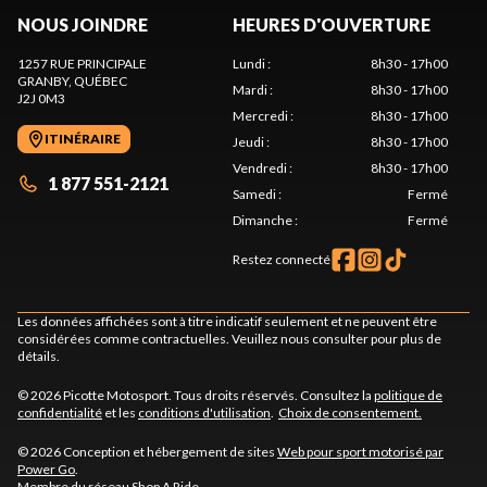
NOUS JOINDRE
HEURES D'OUVERTURE
1257 RUE PRINCIPALE
Lundi
:
8h30 - 17h00
GRANBY
, QUÉBEC
Mardi
:
8h30 - 17h00
J2J 0M3
Mercredi
:
8h30 - 17h00
ITINÉRAIRE
Jeudi
:
8h30 - 17h00
Vendredi
:
8h30 - 17h00
1 877 551-2121
Samedi
:
Fermé
Dimanche
:
Fermé
Restez connecté
Les données affichées sont à titre indicatif seulement et ne peuvent être
considérées comme contractuelles. Veuillez nous consulter pour plus de
détails.
© 2026 Picotte Motosport. Tous droits réservés. Consultez la
politique de
confidentialité
et les
conditions d'utilisation
.
Choix de consentement.
© 2026 Conception et hébergement de sites
Web pour sport motorisé par
Power Go
.
Membre du réseau
Shop A Ride
.