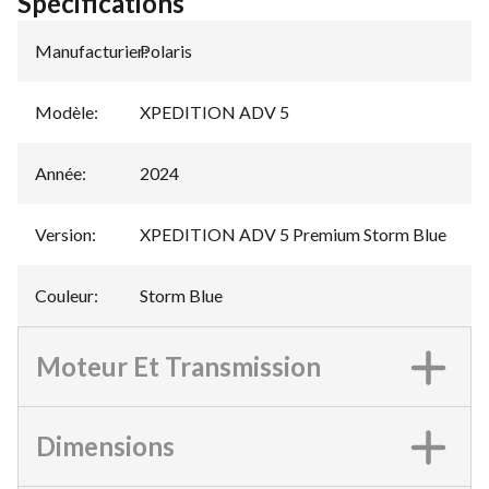
Spécifications
Manufacturier
Polaris
:
Modèle
:
XPEDITION ADV 5
Année
:
2024
Version
:
XPEDITION ADV 5 Premium Storm Blue
Couleur
:
Storm Blue
Moteur Et Transmission
Dimensions