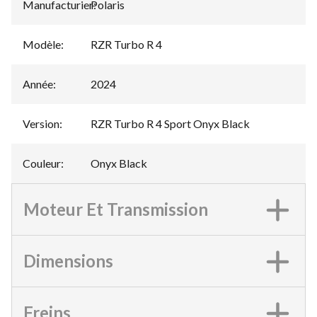
Manufacturier
Polaris
:
Modèle
:
RZR Turbo R 4
Année
:
2024
Version
:
RZR Turbo R 4 Sport Onyx Black
Couleur
:
Onyx Black
Moteur Et Transmission
Dimensions
Freins