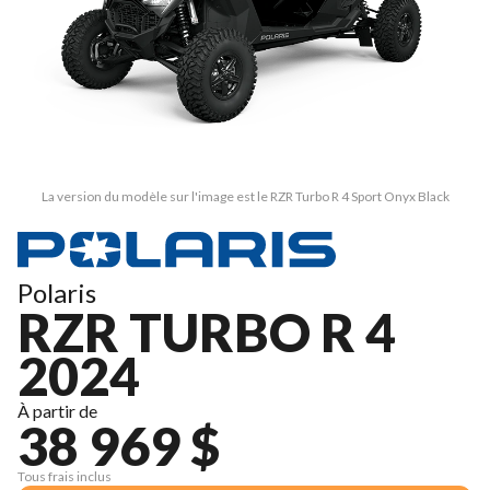
La version du modèle sur l'image est le RZR Turbo R 4 Sport Onyx Black
Polaris
RZR TURBO R 4
2024
À partir de
38 969 $
Tous frais inclus