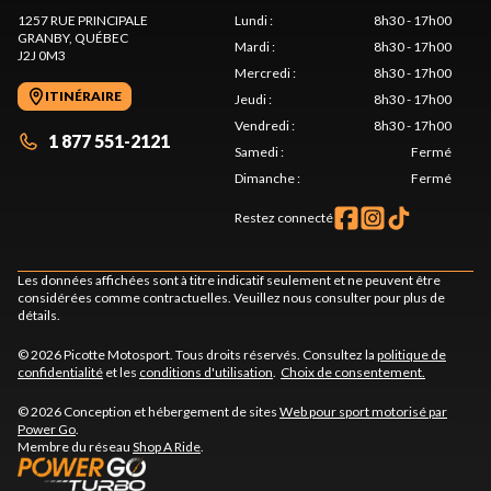
1257 RUE PRINCIPALE
Lundi
:
8h30 - 17h00
GRANBY
, QUÉBEC
Mardi
:
8h30 - 17h00
J2J 0M3
Mercredi
:
8h30 - 17h00
ITINÉRAIRE
Jeudi
:
8h30 - 17h00
Vendredi
:
8h30 - 17h00
1 877 551-2121
Samedi
:
Fermé
Dimanche
:
Fermé
Restez connecté
Les données affichées sont à titre indicatif seulement et ne peuvent être
considérées comme contractuelles. Veuillez nous consulter pour plus de
détails.
© 2026 Picotte Motosport. Tous droits réservés. Consultez la
politique de
confidentialité
et les
conditions d'utilisation
.
Choix de consentement.
© 2026 Conception et hébergement de sites
Web pour sport motorisé par
Power Go
.
Membre du réseau
Shop A Ride
.