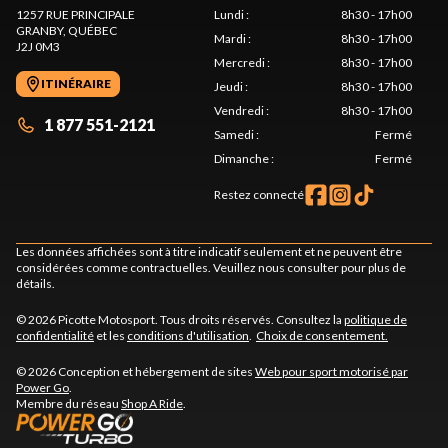
1257 RUE PRINCIPALE
Lundi
:
8h30 - 17h00
GRANBY
, QUÉBEC
Mardi
:
8h30 - 17h00
J2J 0M3
Mercredi
:
8h30 - 17h00
ITINÉRAIRE
Jeudi
:
8h30 - 17h00
Vendredi
:
8h30 - 17h00
1 877 551-2121
Samedi
:
Fermé
Dimanche
:
Fermé
Restez connecté
Les données affichées sont à titre indicatif seulement et ne peuvent être
considérées comme contractuelles. Veuillez nous consulter pour plus de
détails.
© 2026 Picotte Motosport. Tous droits réservés. Consultez la
politique de
confidentialité
et les
conditions d'utilisation
.
Choix de consentement.
© 2026 Conception et hébergement de sites
Web pour sport motorisé par
Power Go
.
Membre du réseau
Shop A Ride
.