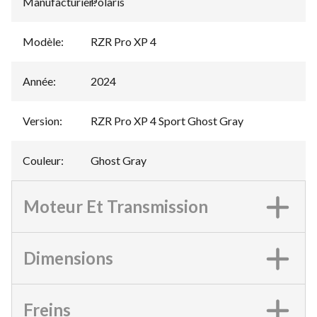
Manufacturier
Polaris
:
Modèle
:
RZR Pro XP 4
Année
:
2024
Version
:
RZR Pro XP 4 Sport Ghost Gray
Couleur
:
Ghost Gray
Moteur Et Transmission
Dimensions
Freins