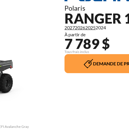
Polaris
RANGER 1
2027
2026
2025
2024
À partir de
7 789 $
Tous frais inclus
DEMANDE DE PR
 EFI Avalanche Gray