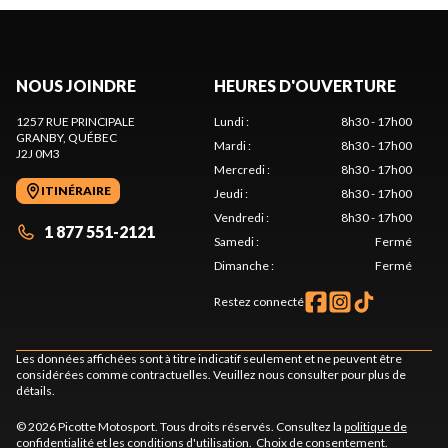
NOUS JOINDRE
HEURES D'OUVERTURE
1257 RUE PRINCIPALE
Lundi
:
8h30 - 17h00
GRANBY
, QUÉBEC
Mardi
:
8h30 - 17h00
J2J 0M3
Mercredi
:
8h30 - 17h00
ITINÉRAIRE
Jeudi
:
8h30 - 17h00
Vendredi
:
8h30 - 17h00
1 877 551-2121
Samedi
:
Fermé
Dimanche
:
Fermé
Restez connecté
Les données affichées sont à titre indicatif seulement et ne peuvent être
considérées comme contractuelles. Veuillez nous consulter pour plus de
détails.
© 2026 Picotte Motosport. Tous droits réservés. Consultez la
politique de
confidentialité
et les
conditions d'utilisation
.
Choix de consentement.