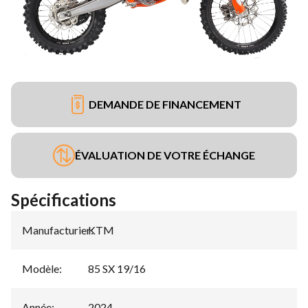
DEMANDE DE FINANCEMENT
ÉVALUATION DE VOTRE ÉCHANGE
Spécifications
Manufacturier
KTM
:
Modèle
:
85 SX 19/16
Année
:
2024