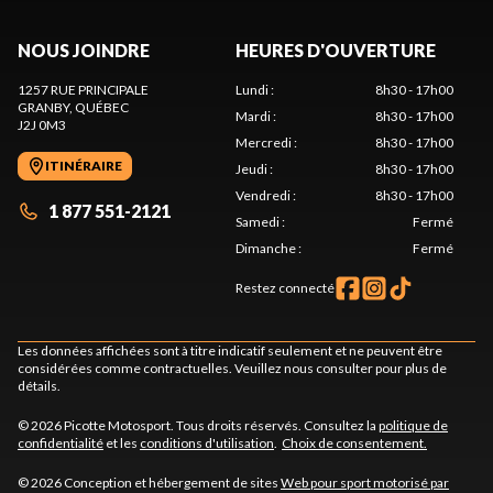
NOUS JOINDRE
HEURES D'OUVERTURE
1257 RUE PRINCIPALE
Lundi
:
8h30 - 17h00
GRANBY
, QUÉBEC
Mardi
:
8h30 - 17h00
J2J 0M3
Mercredi
:
8h30 - 17h00
ITINÉRAIRE
Jeudi
:
8h30 - 17h00
Vendredi
:
8h30 - 17h00
1 877 551-2121
Samedi
:
Fermé
Dimanche
:
Fermé
Restez connecté
Les données affichées sont à titre indicatif seulement et ne peuvent être
considérées comme contractuelles. Veuillez nous consulter pour plus de
détails.
© 2026 Picotte Motosport. Tous droits réservés. Consultez la
politique de
confidentialité
et les
conditions d'utilisation
.
Choix de consentement.
© 2026 Conception et hébergement de sites
Web pour sport motorisé par