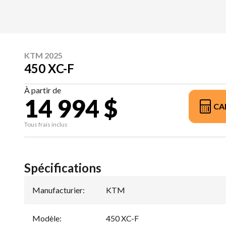
KTM 2025
450 XC-F
À partir de
14 994 $
CA
Tous frais inclus
Spécifications
Manufacturier
:
KTM
Modèle
:
450 XC-F