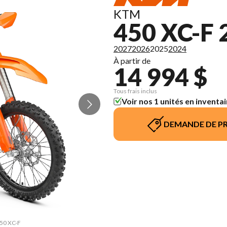
KTM
450 XC-F 
2027
2026
2025
2024
À partir de
14 994 $
Tous frais inclus
Voir nos 1 unités en inventai
DEMANDE DE PR
450 XC-F
La vers