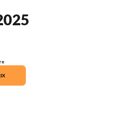
2025
re
IX
ion du modèle sur l'image est le 450 XC-F