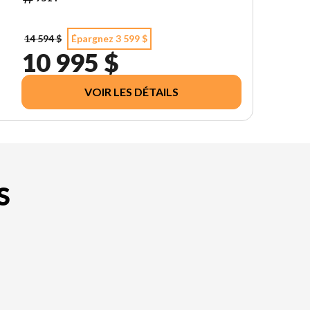
14 594 $
Épargnez 3 599 $
10 995 $
VOIR LES DÉTAILS
S