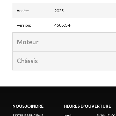
Année
:
2025
Version
:
450 XC-F
Moteur
Châssis
NOUS JOINDRE
HEURES D'OUVERTURE
1257 RUE PRINCIPALE
Lundi
:
8h30 - 17h00