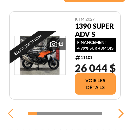
KTM 2027
1390 SUPER
ADV S
EN PROMOTION
FINANCEMENT
11
4.99% SUR 48MOIS
11101
26 044 $
VOIR LES
DÉTAILS