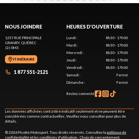
NOUS JOINDRE
HEURES D'OUVERTURE
1257 RUE PRINCIPALE
Lundi
:
8h30 - 17h00
GRANBY
, QUÉBEC
Mardi
:
8h30 - 17h00
J2J 0M3
Mercredi
:
8h30 - 17h00
ITINÉRAIRE
Jeudi
:
8h30 - 17h00
Vendredi
:
8h30 - 17h00
1 877 551-2121
Samedi
:
Fermé
Dimanche
:
Fermé
Restez connecté
Les données affichées sont à titre indicatif seulement et ne peuvent être
considérées comme contractuelles. Veuillez nous consulter pour plus de
détails.
© 2026 Picotte Motosport. Tous droits réservés. Consultez la
politique de
confidentialité
et les
conditions d'utilisation
.
Choix de consentement.