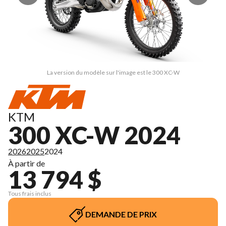
La version du modèle sur l'image est le 300 XC-W
KTM
300 XC-W 2024
2026
2025
2024
À partir de
13 794 $
Tous frais inclus
DEMANDE DE PRIX