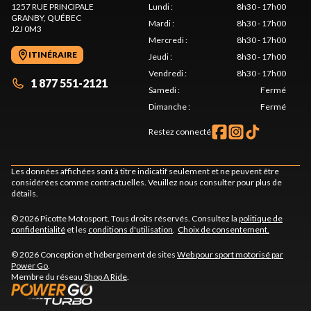
1257 RUE PRINCIPALE
Lundi
:
8h30 - 17h00
GRANBY
, QUÉBEC
Mardi
:
8h30 - 17h00
J2J 0M3
Mercredi
:
8h30 - 17h00
ITINÉRAIRE
Jeudi
:
8h30 - 17h00
Vendredi
:
8h30 - 17h00
1 877 551-2121
Samedi
:
Fermé
Dimanche
:
Fermé
Restez connecté
Les données affichées sont à titre indicatif seulement et ne peuvent être
considérées comme contractuelles. Veuillez nous consulter pour plus de
détails.
© 2026 Picotte Motosport. Tous droits réservés. Consultez la
politique de
confidentialité
et les
conditions d'utilisation
.
Choix de consentement.
© 2026 Conception et hébergement de sites
Web pour sport motorisé par
Power Go
.
Membre du réseau
Shop A Ride
.